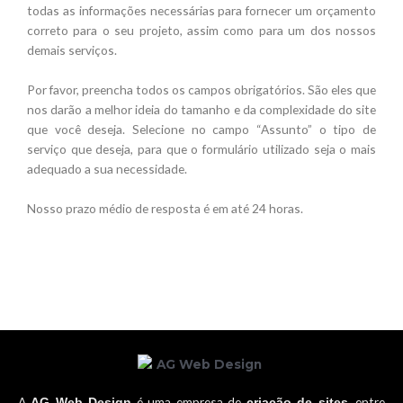
todas as informações necessárias para fornecer um orçamento
correto para o seu projeto, assim como para um dos nossos
demais serviços.
Por favor, preencha todos os campos obrigatórios. São eles que
nos darão a melhor ideia do tamanho e da complexidade do site
que você deseja. Selecione no campo “Assunto” o tipo de
serviço que deseja, para que o formulário utilizado seja o mais
adequado a sua necessidade.
Nosso prazo médio de resposta é em até 24 horas.
A
é uma empresa de
, entre
AG Web Design
criação de sites