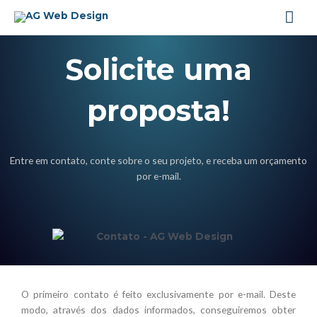
Ir
Men
para
o
prin
conteúdo
Solicite uma
proposta!
Entre em contato, conte sobre o seu projeto, e receba um orçamento
por e-mail.
O primeiro contato é feito exclusivamente por e-mail. Deste
modo, através dos dados informados, conseguiremos obter